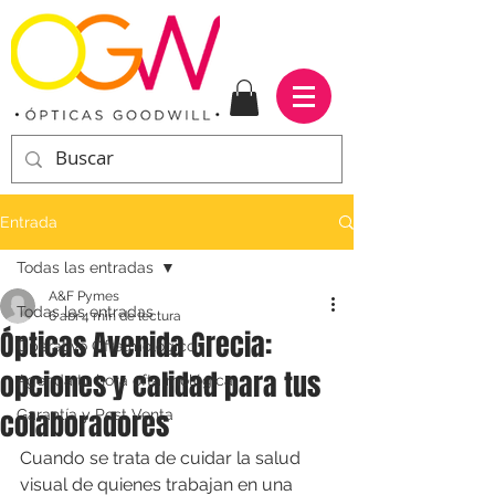
Entrada
Todas las entradas
A&F Pymes
Todas las entradas
6 abr
4 min de lectura
Ópticas Avenida Grecia:
Operativo Oftalmológico
opciones y calidad para tus
Agenda tu hora oftalmológica
colaboradores
Garantía y Post Venta
Cuando se trata de cuidar la salud 
visual de quienes trabajan en una 