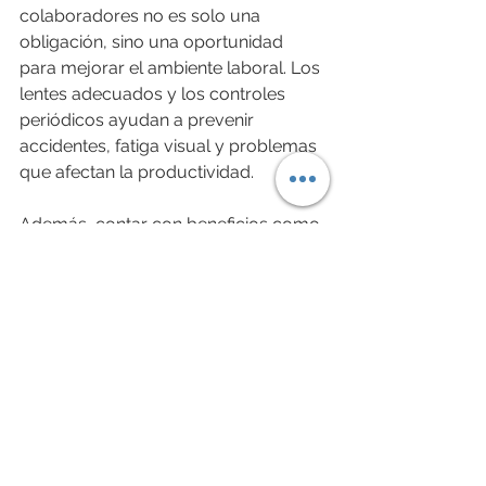
colaboradores no es solo una 
obligación, sino una oportunidad 
para mejorar el ambiente laboral. Los 
lentes adecuados y los controles 
periódicos ayudan a prevenir 
accidentes, fatiga visual y problemas 
que afectan la productividad.
Además, contar con beneficios como 
operativos oftalmológicos y 
convenios dentales demuestra 
compromiso con el bienestar del 
equipo. Esto se traduce en mayor 
fidelidad y mejor desempeño.
Si buscas una opción confiable y 
cercana, te recomiendo revisar las 
ópticas en avenida grecia ñuñoa
 que 
ofrecen todo esto y más, con una 