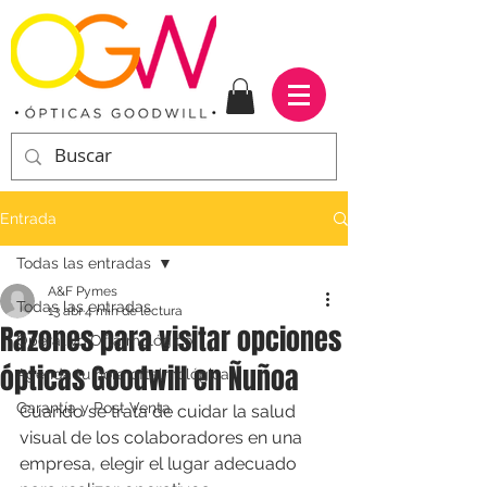
Entrada
Todas las entradas
A&F Pymes
Todas las entradas
13 abr
4 min de lectura
Razones para visitar opciones
Operativo Oftalmológico
ópticas Goodwill en Ñuñoa
Agenda tu hora oftalmológica
Garantía y Post Venta
Cuando se trata de cuidar la salud 
visual de los colaboradores en una 
empresa, elegir el lugar adecuado 