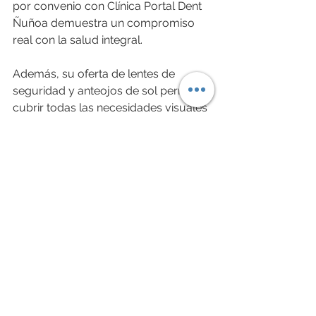
por convenio con Clínica Portal Dent 
Ñuñoa demuestra un compromiso 
real con la salud integral.
Además, su oferta de lentes de 
seguridad y anteojos de sol permite 
cubrir todas las necesidades visuales 
en el ámbito laboral, desde la 
protección hasta la corrección visual. 
Esto se traduce en menos 
accidentes, mayor comodidad y 
mejor desempeño en el trabajo.
Por todo esto, visitar las opciones 
ópticas Goodwill en Ñuñoa es una 
decisión que aporta valor a cualquier 
empresa preocupada por el 
bienestar de su equipo.